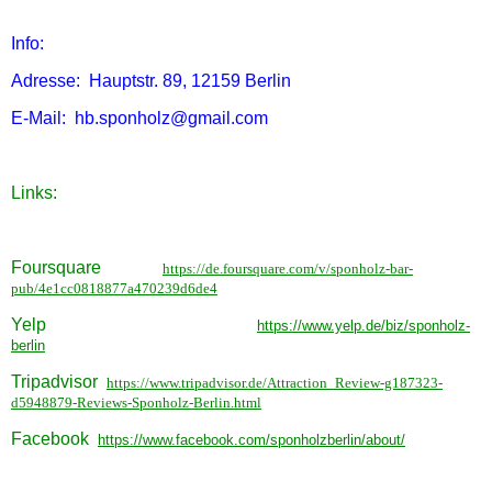
Info:
Adresse: Hauptstr. 89, 12159 Berlin
E-Mail: hb.sponholz@gmail.com
Links:
Foursquare
https://de.foursquare.com/v/sponholz-bar-
pub/4e1cc0818877a470239d6de4
Yelp
https://www.yelp.de/biz/sponholz-
berlin
Tripadvisor
https://www.tripadvisor.de/Attraction_Review-g187323-
d5948879-Reviews-Sponholz-Berlin.html
Facebook
https://www.facebook.com/sponholzberlin/about/