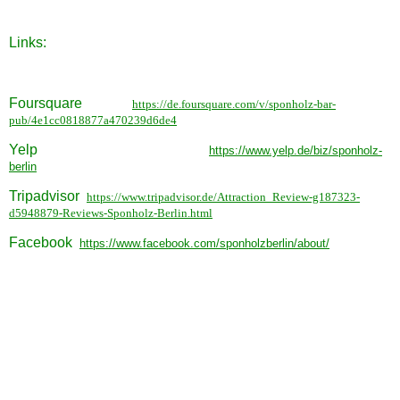
Links:
Foursquare
https://de.foursquare.com/v/sponholz-bar-
pub/4e1cc0818877a470239d6de4
Yelp
https://www.yelp.de/biz/sponholz-
berlin
Tripadvisor
https://www.tripadvisor.de/Attraction_Review-g187323-
d5948879-Reviews-Sponholz-Berlin.html
Facebook
https://www.facebook.com/sponholzberlin/about/