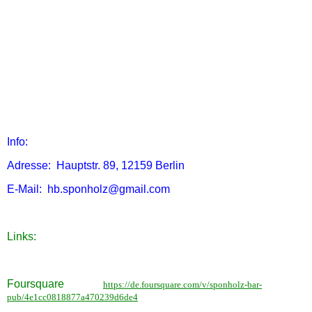
Info:
Adresse: Hauptstr. 89, 12159 Berlin
E-Mail: hb.sponholz@gmail.com
Links:
Foursquare
https://de.foursquare.com/v/sponholz-bar-
pub/4e1cc0818877a470239d6de4